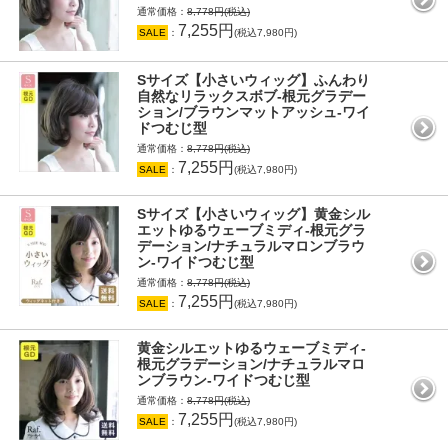
通常価格：
8,778円(税込)
7,255円
SALE
：
(税込7,980円)
Sサイズ【小さいウィッグ】ふんわり
自然なリラックスボブ-根元グラデー
ション/ブラウンマットアッシュ-ワイ
ドつむじ型
通常価格：
8,778円(税込)
7,255円
SALE
：
(税込7,980円)
Sサイズ【小さいウィッグ】黄金シル
エットゆるウェーブミディ-根元グラ
デーション/ナチュラルマロンブラウ
ン-ワイドつむじ型
通常価格：
8,778円(税込)
7,255円
SALE
：
(税込7,980円)
黄金シルエットゆるウェーブミディ-
根元グラデーション/ナチュラルマロ
ンブラウン-ワイドつむじ型
通常価格：
8,778円(税込)
7,255円
SALE
：
(税込7,980円)