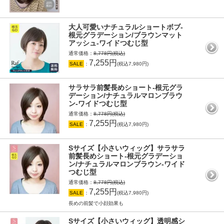
大人可愛いナチュラルショートボブ-
根元グラデーション/ブラウンマット
アッシュ-ワイドつむじ型
通常価格：
8,778円(税込)
7,255円
SALE
：
(税込7,980円)
サラサラ前髪長めショート-根元グラ
デーション/ナチュラルマロンブラウ
ン-ワイドつむじ型
通常価格：
8,778円(税込)
7,255円
SALE
：
(税込7,980円)
Sサイズ【小さいウィッグ】サラサラ
前髪長めショート-根元グラデーショ
ン/ナチュラルマロンブラウン-ワイド
つむじ型
通常価格：
8,778円(税込)
7,255円
SALE
：
(税込7,980円)
長めの前髪で小顔効果も
Sサイズ【小さいウィッグ】透明感シ