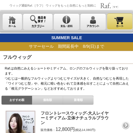
ウィッグ通販Raf.［ラフ］ ウィッグをもっと自然にもっと気軽に
SUMMER SALE
サマーセール 期間延長中 8/9(日)まで
フルウィッグ
Raf.は自然にみえるショートやミディアム、ロングのフルウィッグを取り扱っており
ます。
つむじは一般的なフルウィッグよりつむじサイズが大きく、自然なつむじを再現した
「ワイドつむじ型」や、根元に暗い色をいれて立体感を出すことによって自然にみえ
る「根元グラデーション」などおすすめしております。
おすすめ順
価格順
新着順
フロントレースウィッグ-大人レイヤ
ーミディアム-立体ナチュラルブラウ
ン
12,800円
販売価格：
(税込14,080円)