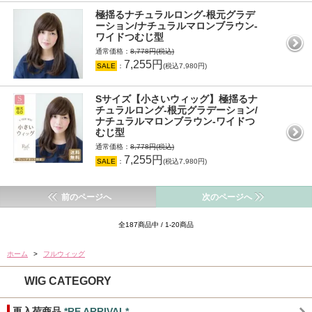
極揺るナチュラルロング-根元グラデ
ーション/ナチュラルマロンブラウン-
ワイドつむじ型
通常価格：
8,778円(税込)
7,255円
SALE
：
(税込7,980円)
Sサイズ【小さいウィッグ】極揺るナ
チュラルロング-根元グラデーション/
ナチュラルマロンブラウン-ワイドつ
むじ型
通常価格：
8,778円(税込)
7,255円
SALE
：
(税込7,980円)
前のページへ
次のページへ
全187商品中 / 1-20商品
ホーム
>
フルウィッグ
WIG CATEGORY
再入荷商品
*RE ARRIVAL*