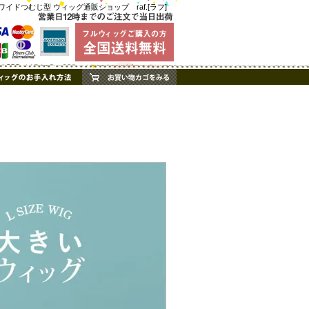
ドつむじ型 ウィッグ通販ショップ raf.[ラフ]