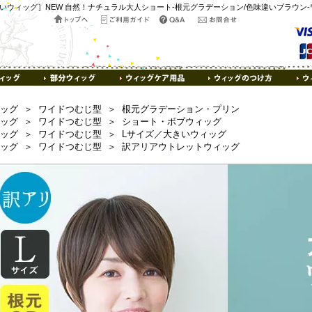
ウィッグ］NEW 自然！ナチュラル大人ショート-根元グラデーション/色味違いブラウン-ワイ
ッグ
＞
ワイドつむじ型
＞
根元グラデーション・プリン
ッグ
＞
ワイドつむじ型
＞
ショート・ボブウィッグ
ッグ
＞
ワイドつむじ型
＞
Lサイズ／大きいウィッグ
ッグ
＞
ワイドつむじ型
＞
訳アリアウトレットウィッグ