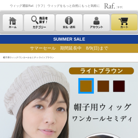
ウィッグ通販Raf.［ラフ］ ウィッグをもっと自然にもっと気軽に
SUMMER SALE
サマーセール 期間延長中 8/9(日)まで
帽子用ウィッグ-ワンカールセミディ-ライトブラウン