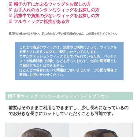
☑ 帽子の下にかぶるウィッグをお探しの方
☑ お手入れのカンタンなウィッグをお探しの方
☑ 治療中で負担の少ないウィッグをお探しの方
☑ フルウィッグに抵抗がある方
着用時の締め付けが強い、肌に合わない等の違和感があれば、ご使用を控えてください。
これまで当店のウィッグは、治療やご病気によって、ウィッグを
必要とされる多くの方にご愛用いただいております。
ですがファッションウィッグとして作られているため、パッチテ
ストや臨床試験（治験）などを行っておらず、公的に医療用とし
て保証することはできません。
ほとんどの場合において問題はございませんが、ご心配な場合は
事前にお問い合わせください。
帽子用ウィッグ-ワンカールセミディ-ライトブラウン
前髪はそのままご利用もできますし、少し長めになっているの
でお好きな長さにカットしていただくことも可能です。