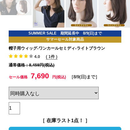
SUMMER SALE 期間延長中 8/9(日)まで
サマーセール対象商品
帽子用ウィッグ-ワンカールセミディ-ライトブラウン
4.0
( 1件 )
通常価格：8,459円(税込)
7,690
［8/9(日)まで］
セール価格
円(税込)
［ 在庫ラスト1点！ ］