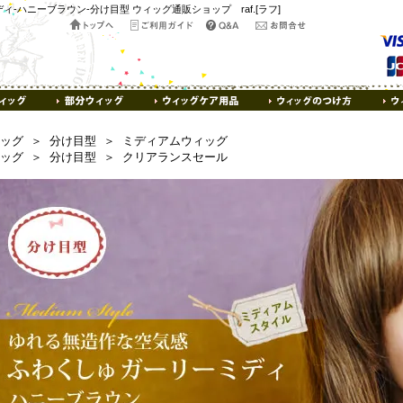
-ハニーブラウン-分け目型 ウィッグ通販ショップ raf.[ラフ]
ッグ
＞
分け目型
＞
ミディアムウィッグ
ッグ
＞
分け目型
＞
クリアランスセール