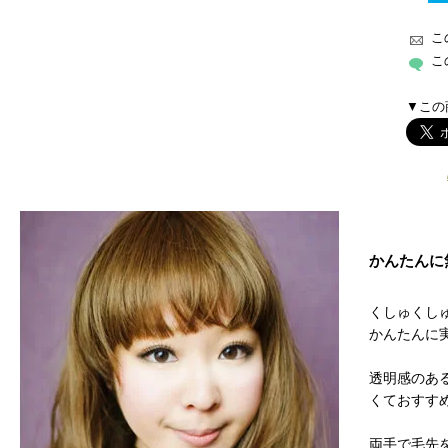
こ
こ
▼この
かんたんに
くしゅくし
かんたんに
透明感のあ
くておすす
両手で毛先