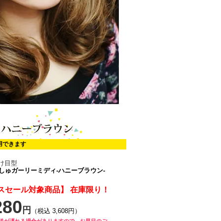
用できます
分け目型
しゅガーリーミディ-ハニーブラウン-
スセール対象商品】 在庫限り！
280
円
（税込 3,608円）