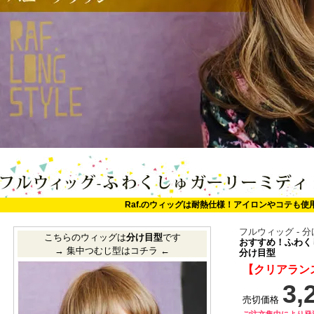
Raf.のウィッグは耐熱仕様！アイロンやコテも使
フルウィッグ - 
こちらのウィッグは
分け目型
です
おすすめ！ふわく
→ 集中つむじ型はコチラ ←
分け目型
【クリアラン
3,
売切価格