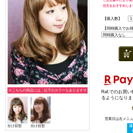
ご注文集中により発
注文をおすすめしま
【購入数】
【同時購入でお
※こちらの商品には、以下のカラーもあります※
Raf.でのお
るようになり
営業日は左メニ
分け目型
分け目型