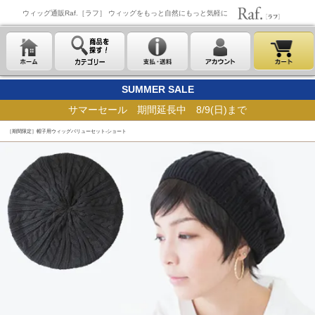
ウィッグ通販Raf.［ラフ］ ウィッグをもっと自然にもっと気軽に
SUMMER SALE
サマーセール 期間延長中 8/9(日)まで
［期間限定］帽子用ウィッグバリューセット-ショート