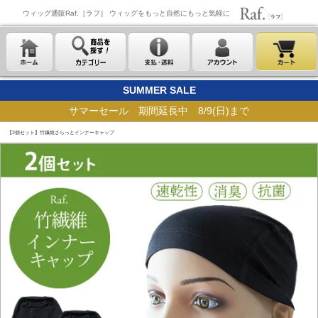
ウィッグ通販Raf.［ラフ］ ウィッグをもっと自然にもっと気軽に
SUMMER SALE
サマーセール 期間延長中 8/9(日)まで
【2個セット】竹繊維さらっとインナーキャップ