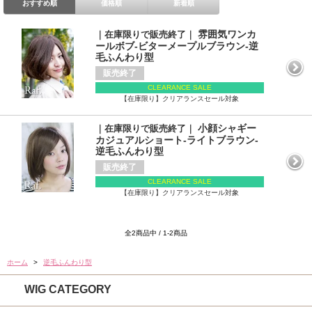
おすすめ順
価格順
新着順
雰囲気ワンカ
｜在庫限りで販売終了｜
ールボブ-ビターメープルブラウン-逆
毛ふんわり型
販売終了
CLEARANCE SALE
【在庫限り】クリアランスセール対象
小顔シャギー
｜在庫限りで販売終了｜
カジュアルショート-ライトブラウン-
逆毛ふんわり型
販売終了
CLEARANCE SALE
【在庫限り】クリアランスセール対象
全2商品中 / 1-2商品
ホーム
>
逆毛ふんわり型
WIG CATEGORY