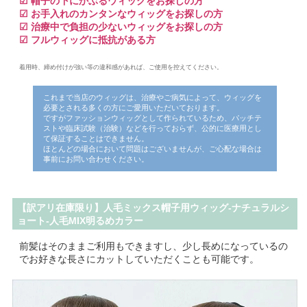
☑ 帽子の下にかぶるウィッグをお探しの方
☑ お手入れのカンタンなウィッグをお探しの方
☑ 治療中で負担の少ないウィッグをお探しの方
☑ フルウィッグに抵抗がある方
着用時、締め付けが強い等の違和感があれば、ご使用を控えてください。
これまで当店のウィッグは、治療やご病気によって、ウィッグを
必要とされる多くの方にご愛用いただいております。
ですがファッションウィッグとして作られているため、パッチテ
ストや臨床試験（治験）などを行っておらず、公的に医療用とし
て保証することはできません。
ほとんどの場合において問題はございませんが、ご心配な場合は
事前にお問い合わせください。
【訳アリ在庫限り】人毛ミックス帽子用ウィッグ-ナチュラルシ
ョート-人毛MIX明るめカラー
前髪はそのままご利用もできますし、少し長めになっているの
でお好きな長さにカットしていただくことも可能です。