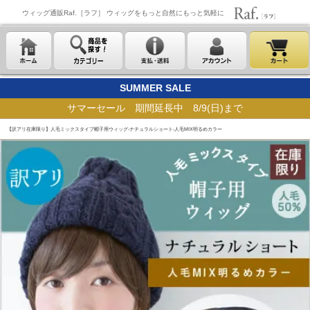
ウィッグ通販Raf.［ラフ］ ウィッグをもっと自然にもっと気軽に
SUMMER SALE
サマーセール 期間延長中 8/9(日)まで
【訳アリ在庫限り】人毛ミックスタイプ帽子用ウィッグ-ナチュラルショート-人毛MIX明るめカラー