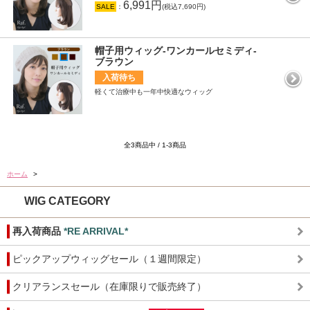
6,991円
SALE
：
(税込7,690円)
帽子用ウィッグ-ワンカールセミディ-
ブラウン
入荷待ち
軽くて治療中も一年中快適なウィッグ
全3商品中 / 1-3商品
ホーム
>
WIG CATEGORY
再入荷商品
*RE ARRIVAL*
ピックアップウィッグセール（１週間限定）
クリアランスセール（在庫限りで販売終了）