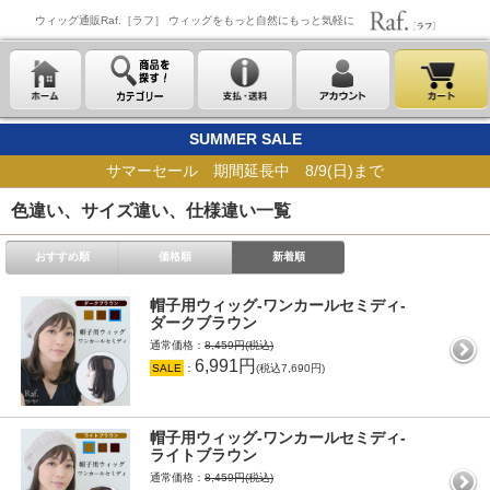
ウィッグ通販Raf.［ラフ］ ウィッグをもっと自然にもっと気軽に
SUMMER SALE
サマーセール 期間延長中 8/9(日)まで
色違い、サイズ違い、仕様違い一覧
おすすめ順
価格順
新着順
帽子用ウィッグ-ワンカールセミディ-
ダークブラウン
通常価格：
8,459円(税込)
6,991円
SALE
：
(税込7,690円)
帽子用ウィッグ-ワンカールセミディ-
ライトブラウン
通常価格：
8,459円(税込)