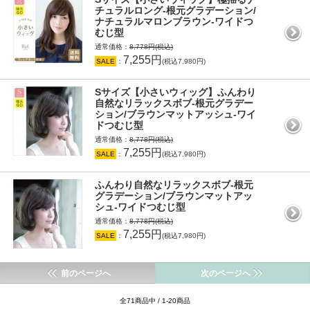
チュラルロング-根元グラデーション/
ナチュラルマロンブラウン-ワイドつ
むじ型
通常価格：
8,778円(税込)
7,255円
SALE
：
(税込7,980円)
Sサイズ【小さいウィッグ】ふんわり
自然なリラックスボブ-根元グラデー
ション/ブラウンマットアッシュ-ワイ
ドつむじ型
通常価格：
8,778円(税込)
7,255円
SALE
：
(税込7,980円)
ふんわり自然なリラックスボブ-根元
グラデーション/ブラウンマットアッ
シュ-ワイドつむじ型
通常価格：
8,778円(税込)
7,255円
SALE
：
(税込7,980円)
前のページへ
次のページへ
全71商品中 / 1-20商品