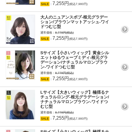
7,255円
SALE
：
(税込7,980円)
大人のニュアンスボブ-根元グラデー
ション/ブラウンマットアッシュ-ワイ
ドつむじ型
通常価格：
8,778円(税込)
7,255円
SALE
：
(税込7,980円)
Sサイズ【小さいウィッグ】黄金シル
エットゆるウェーブミディ-根元グラ
デーション/ナチュラルマロンブラウ
ン-ワイドつむじ型
通常価格：
8,778円(税込)
7,255円
SALE
：
(税込7,980円)
Lサイズ【大きいウィッグ】極揺るナ
チュラルロング-根元グラデーション/
ナチュラルマロンブラウン-ワイドつ
むじ型
通常価格：
8,778円(税込)
7,255円
SALE
：
(税込7,980円)
Sサイズ【小さいウィッグ】極揺るナ