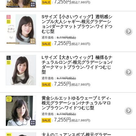
7,255円
SALE
：
(税込7,980円)
Sサイズ【小さいウィッグ】透明感シ
ンプル大人シャギー-根元グラデーシ
ョン/ダークマットブラウン-ワイドつ
むじ型
通常価格：
8,778円(税込)
7,255円
SALE
：
(税込7,980円)
Lサイズ【大きいウィッグ】極揺るナ
チュラルロング-根元グラデーション/
ダークマットブラウン-ワイドつむじ
型
通常価格：
8,778円(税込)
7,255円
SALE
：
(税込7,980円)
黄金シルエットゆるウェーブミディ-
根元グラデーション/ナチュラルマロ
ンブラウン-ワイドつむじ型
通常価格：
8,778円(税込)
7,255円
SALE
：
(税込7,980円)
大人のニュアンスボブ-根元グラデー