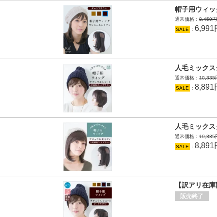
帽子用ウィッ
通常価格：
8,459
6,99
SALE
：
人毛ミックス
通常価格：
10,83
8,89
SALE
：
人毛ミックス
通常価格：
10,83
8,89
SALE
：
【訳アリ在庫
販売終了